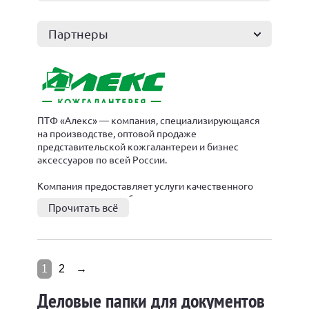
Партнеры
ПТФ «Алекс» — компания, специализирующаяся
на производстве, оптовой продаже
представительской кожгалантереи и бизнес
аксессуаров по всей России.
Компания предоставляет услуги качественного
пошива сумок по собственным и индвидуальным
Прочитать всё
проектам заказчика из современных материалов:
винилискожи, нейлона, полиэстера. Кроме этого,
продукцию из кожгалантереи можно
персонализировать с помощью нанесения на неё
логотипа, оригинального рисунка или надписи.
1
2
→
Деловые папки для документов